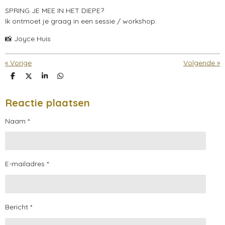
SPRING JE MEE IN HET DIEPE?
Ik ontmoet je graag in een sessie / workshop.
📸 Joyce Huis
«
Vorige
Volgende
»
D
D
S
D
e
e
h
e
l
e
a
l
e
l
r
e
Reactie plaatsen
n
e
n
Naam *
E-mailadres *
Bericht *