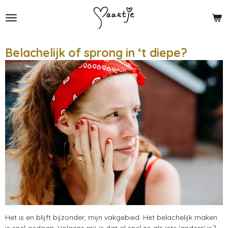
Ga
direct
naar
de
Belachelijk of sprong in ‘t diepe?
hoofdinhoud
Het is en blijft bijzonder, mijn vakgebied. Het belachelijk maken