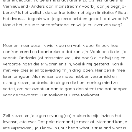
is snel gedaan. Volgens mij is dat al snel zo als iets 'anders' is?
Vernieuwend? Anders dan mainstream? Voorbij aan je begrijp-
bereik? Is het wellicht de confrontatie met eigen limitaties? Gaat
het dwarsss tegenin wat je geleerd hebt en gelooft dat waar is?
Maakt het je super oncomfortabel en wil je er liever van weg?
Meer en meer besef ik wie ik ben en wat ik doe. En ook, hoe
confronterend en baanbrekend dat kan zijn. Vaak ben ik de tijd
vooruit. Ondanks (of misschien wel juist door) alle afwijzing en
veroordelingen die er waren en zijn, voel ik mij gesterkt. Kan ik
met veel plezier en toewijding 'mijn ding' doen. Hier ben ik mee
leren omgaan. Als mensen de moed hebben verzameld en
alsnog kiezen, ondanks de dingen die hun monkey mind ze
vertelt, om het avontuur aan te gaan dan stemt me dat hoopvol
voor de toekomst. Hun toekomst. Onze toekomst.
Zelf kiezen en je eigen ervaring(en) maken is mijn inziens het
levensrijkste ever. Dat pakt niemand je meer af. Niemand kan je
iets wijsmaken; you know in your heart what is true and what is