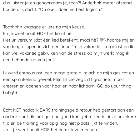
dus luister je en gehoorzaam je, toch?! Anderhalf meter afstand
houden. Ik dacht: "Oh oké... doen en best logisch."
Tochhhhh knaagde er iets na mijn keuze.
En je weet nooit HOE het komt hè...
Het universum (dat één lied betekent, mooi hè?
💛
) hoorde mij en
vandaag al opende zich een deur: “mijn vakantie is afgelast en ik
kan wel vakantie gebruiken van de stress op mijn werk: mag ik
een behandeling van jou?”
Ik werd enthousiast, een mega grote glimlach op mijn gezicht en
een sprankelend gevoel. Mijn lijf die zegt: dit gaat iets moois
creëren en openen voor haar en haar lichaam: GO do your thing
baby!
💃
Echt NET nadat ik BARS trainingsgeld retour heb gestort aan een
andere klant die het geld nu goed kan gebruiken in deze onzekere
tijd en de training voorlopig nog niet plaats lijkt te vinden.
Ja.... je weet nooit HOE het komt lieve mensen.