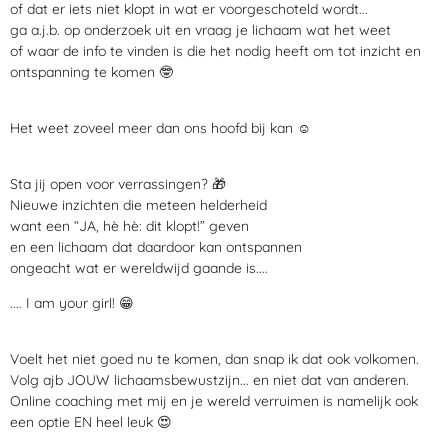
of dat er iets niet klopt in wat er voorgeschoteld wordt...
ga a.j.b. op onderzoek uit en vraag je lichaam wat het weet
of waar de info te vinden is die het nodig heeft om tot inzicht en
ontspanning te komen
🤓
Het weet zoveel meer
dan ons hoofd bij kan
☺️
Sta jij open voor verrassingen?
🎁
Nieuwe inzichten die meteen helderheid
want een “JA, hè hè: dit klopt!” geven
en een lichaam dat daardoor kan ontspannen
ongeacht wat er wereldwijd gaande is....
.... I am your girl!
😁
Voelt het niet goed nu te komen, dan snap ik dat ook volkomen.
Volg ajb JOUW lichaamsbewustzijn... en niet dat van anderen.
Online coaching met mij en je wereld verruimen is namelijk ook
een optie EN heel leuk
😍