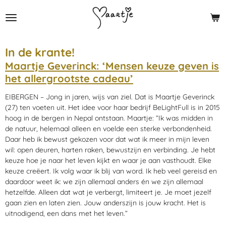
Ga
direct
naar
de
In de krante!
hoofdinhoud
Maartje Geverinck: ‘Mensen keuze geven is
het allergrootste cadeau’
EIBERGEN – Jong in jaren, wijs van ziel. Dat is Maartje Geverinck
(27) ten voeten uit. Het idee voor haar bedrijf BeLightFull is in 2015
hoog in de bergen in Nepal ontstaan. Maartje: “Ik was midden in
de natuur, helemaal alleen en voelde een sterke verbondenheid.
Daar heb ik bewust gekozen voor dat wat ik meer in mijn leven
wil: open deuren, harten raken, bewustzijn en verbinding. Je hebt
keuze hoe je naar het leven kijkt en waar je aan vasthoudt. Elke
keuze creëert. Ik volg waar ik blij van word. Ik heb veel gereisd en
daardoor weet ik: we zijn allemaal anders én we zijn allemaal
hetzelfde. Alleen dat wat je verbergt, limiteert je. Je moet jezelf
gaan zien en laten zien. Jouw anderszijn is jouw kracht. Het is
uitnodigend, een dans met het leven.”