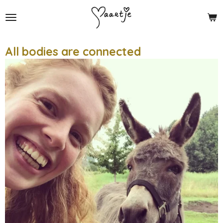
Ga
direct
naar
de
All bodies are connected
hoofdinhoud