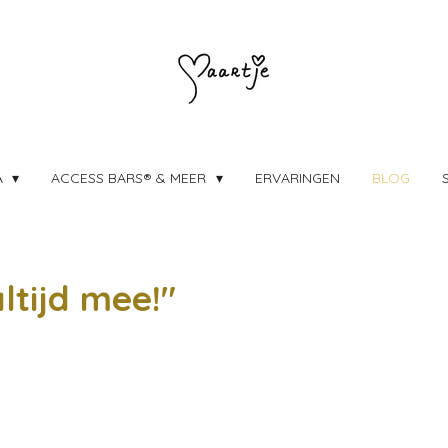
A
ACCESS BARS® & MEER
ERVARINGEN
BLOG
altijd mee!"