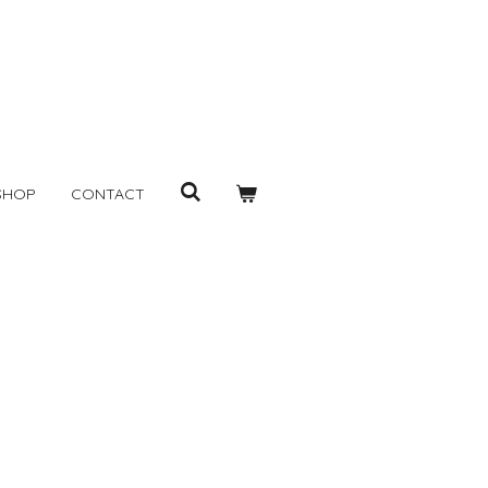
SHOP
CONTACT