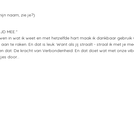
mijn naam, zie je?)
IJD MEE."
ouwen in wat ik weet en met hetzelfde hart maak ik dankbaar gebrui
an te raken. En dat is leuk. Want als jij straalt - straal ik met je m
ten dat. De kracht van Verbondenheid. En dat doet wat met onze vib
es door...