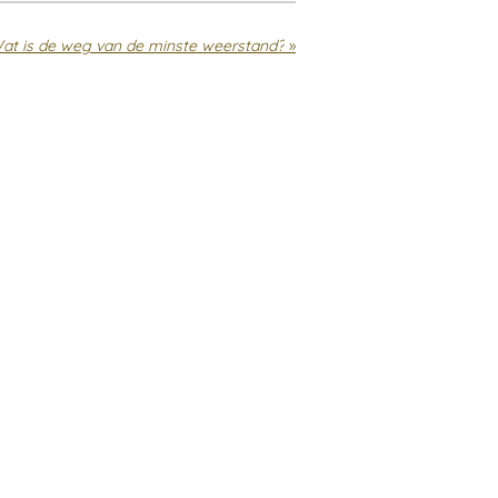
at is de weg van de minste weerstand?
»