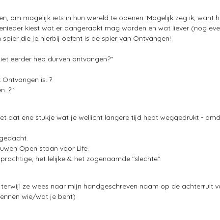
n, om mogelijk iets in hun wereld te openen. Mogelijk zeg ik, want he
nieder kiest wat er aangeraakt mag worden en wat liever (nog even) 
spier die je hierbij oefent is de spier van Ontvangen!
iet eerder heb durven ontvangen?"
k Ontvangen is..?
n..?"
et dat ene stukje wat je wellicht langere tijd hebt weggedrukt - omda
 gedacht.
ouwen Open staan voor Life.
 prachtige, het lelijke & het zogenaamde "slechte".
i ze terwijl ze wees naar mijn handgeschreven naam op de achterruit 
rkennen wie/wat je bent)