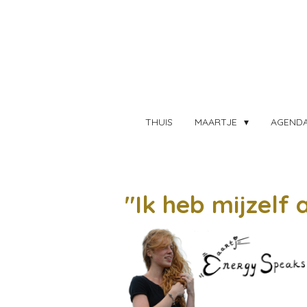
Ga
direct
naar
de
hoofdinhoud
THUIS
MAARTJE
AGEND
"Ik heb mijzelf 