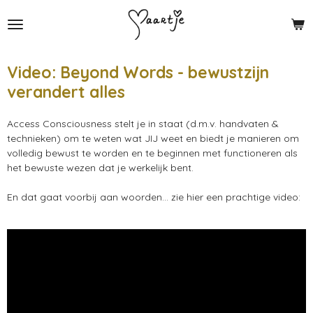
Ga
direct
naar
de
Video: Beyond Words - bewustzijn
hoofdinhoud
verandert alles
Access Consciousness stelt je in staat (d.m.v. handvaten &
technieken) om te weten wat JIJ weet en biedt je manieren om
volledig bewust te worden en te beginnen met functioneren als
het bewuste wezen dat je werkelijk bent.
En dat gaat voorbij aan woorden... zie hier een prachtige video: