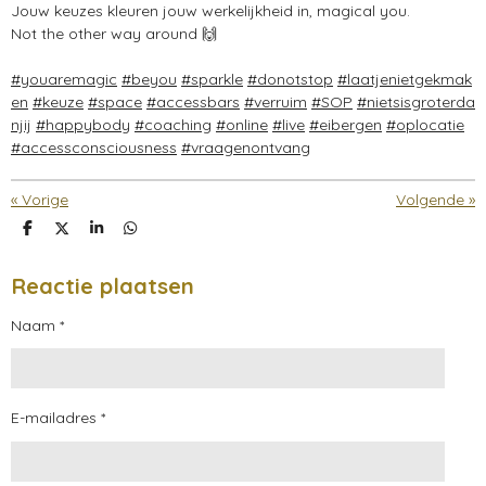
Jouw keuzes kleuren jouw werkelijkheid in, magical you.
Not the other way around 🙌
#youaremagic
#beyou
#sparkle
#donotstop
#laatjenietgekmak
en
#keuze
#space
#accessbars
#verruim
#SOP
#nietsisgroterda
njij
#happybody
#coaching
#online
#live
#eibergen
#oplocatie
#accessconsciousness
#vraagenontvang
«
Vorige
Volgende
»
D
D
S
D
e
e
h
e
l
e
a
l
e
l
r
e
Reactie plaatsen
n
e
n
Naam *
E-mailadres *