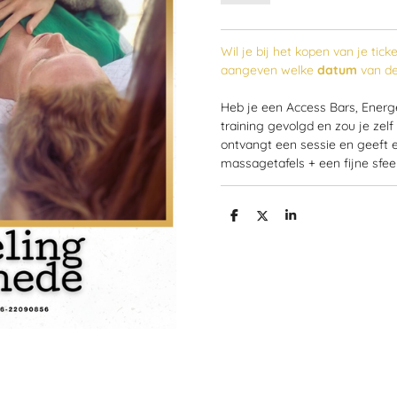
Wil je bij het kopen van je tic
aangeven welke
datum
van de
Heb je een Access Bars, Energe
training gevolgd en zou je zel
ontvangt een sessie en geeft e
massagetafels + een fijne sfee
D
D
S
e
e
h
l
e
a
e
l
r
n
e