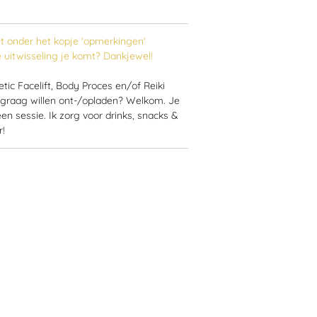
ket onder het kopje 'opmerkingen'
 uitwisseling je komt? Dankjewel!
tic Facelift, Body Proces en/of Reiki
f graag willen ont-/opladen? Welkom.
Je
en sessie. I
k zorg voor drinks, snacks &
r!