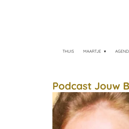
Ga
direct
naar
de
hoofdinhoud
THUIS
MAARTJE
AGEN
Podcast Jouw 