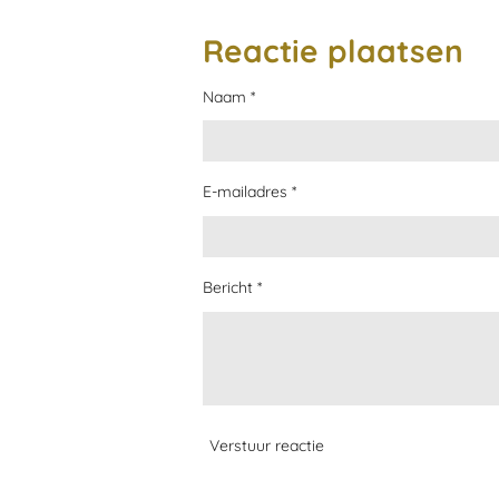
e
e
h
l
e
a
e
l
r
Reactie plaatsen
n
e
Naam *
E-mailadres *
Bericht *
Verstuur reactie