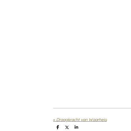
«
Draagkracht van Waarheid
D
D
S