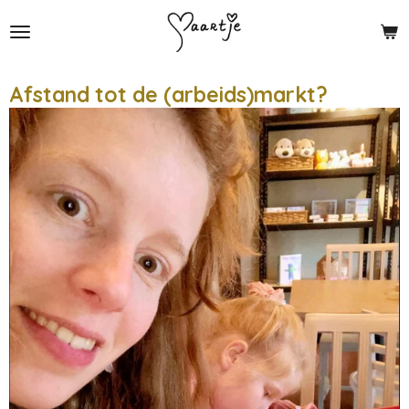
Ga
direct
naar
de
Afstand tot de (arbeids)markt?
hoofdinhoud